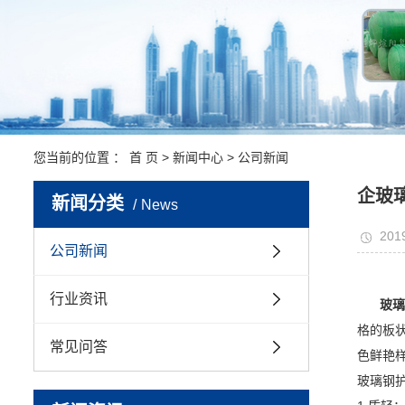
您当前的位置 ：
首 页
>
新闻中心
>
公司新闻
企玻
新闻分类
News
201
公司新闻
行业资讯
玻
格的板
常见问答
色鲜艳
玻璃钢