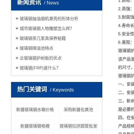
1.质轻
新闻资讯
News
2.高
3.耐
玻璃钢抽油烟机罩壳的形体分析
4.寿
城市玻璃钢人物雕塑怎么样？
5.安
玻璃钢茶几家具保养秘籍
6.美
玻璃钢隔油池特点
玻璃钢
企玻璃钢护树板的优点
该产品是
的尺寸
玻璃钢(FRP)是什么？
玻璃钢
一、安
热门关键词
Keywords
二、安
三、新
是必要
新疆玻璃钢水箱价格
采购新疆化粪池
四、在
新疆玻璃钢格栅
玻璃钢拉挤圆管批发
产品规格：1