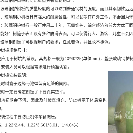
：玻璃钢护树板的同比重量只有钢材的1/4.
强：玻璃钢护树板的质量轻度的可以达到普通钢材的强度，而且其柔韧性远
腐蚀：玻璃钢护树板具有强大的耐腐蚀性，可以长期在户外工作，不会因为
命长：玻璃钢护树板一般可使用二十年，无需维护，综合经济效益大大优于
全性能好：树篦子表面设有多种防滑表面，可以使得行人、游客、儿童不会
观：玻璃钢树篦子可根据用户的要求，任意着色，并且永不褪色。
护树板规格尺寸：
应用于树坑的铺设，其规格一般为40*40*25(单位mm)，整张玻璃钢护树板
，安装人员可以根据需求进行精准切割。
护树板安装说明：
装时树篦子边缘与池壁留有足够的间隙。
装时一定要确定树篦子下要真实垫平。
树坑初期会下沉，因此及时检查填充，防止树篦子体悬空也
的。
安装过程中要防止机体车辆碾压。
.22*2.44、1.22*3.661*3.01、1*4.04米