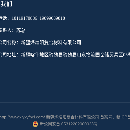
系我们
电话：
18119178886 19899089818
联系人：
苏总
公司名称：新疆烨煊阳复合材料有限公司
公司地址：
新疆喀什地区疏勒县疏勒县山东物流园仓储贸易区05
 © http://www.xjyxyfhcl.com/ 新疆烨煊阳复合材料有限公司 备案号：
新ICP备
新公网安备 65312202000023号