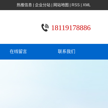
热推信息
|
企业分站
|
网站地图
|
RSS
|
XML
18119178886
在线留言
联系我们